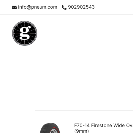
Saltar
info@pneum.com
902902543
al
contenido
Neumáticos Clásicos
Pneum Galacta
F70-14 Firestone Wide Ov
(9mm)