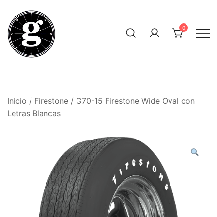
Saltar
al
0
contenido
Neumáticos Clásicos
Pneum Galacta
Inicio
/
Firestone
/ G70-15 Firestone Wide Oval con
Letras Blancas