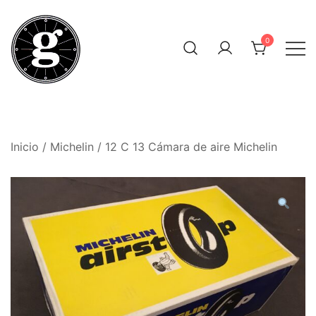
Saltar
al
0
contenido
Neumáticos Clásicos
Pneum Galacta
Inicio
/
Michelin
/ 12 C 13 Cámara de aire Michelin