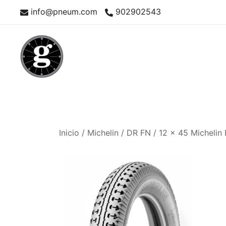
Saltar
info@pneum.com
902902543
al
contenido
Neumáticos Clásicos
Pneum Galacta
Inicio
/
Michelin
/
DR FN
/ 12 x 45 Michelin