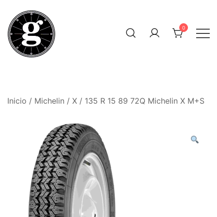
Saltar
al
0
contenido
Neumáticos Clásicos
Pneum Galacta
Inicio
/
Michelin
/
X
/ 135 R 15 89 72Q Michelin X M+S