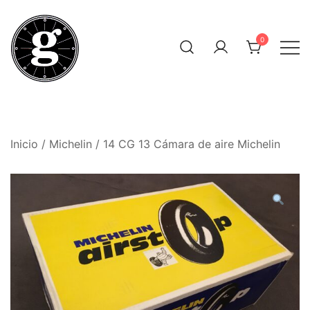
Saltar
al
0
contenido
Neumáticos Clásicos
Pneum Galacta
Inicio
/
Michelin
/ 14 CG 13 Cámara de aire Michelin