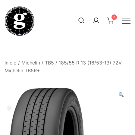
Saltar
al
0
contenido
Neumáticos Clásicos
Pneum Galacta
Inicio
/
Michelin
/
TB5
/ 185/55 R 13 (16/53-13) 72V
Michelin TB5R+