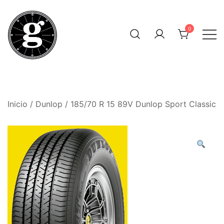
Saltar
al
0
contenido
Neumáticos Clásicos
Pneum Galacta
Inicio
/
Dunlop
/ 185/70 R 15 89V Dunlop Sport Classic