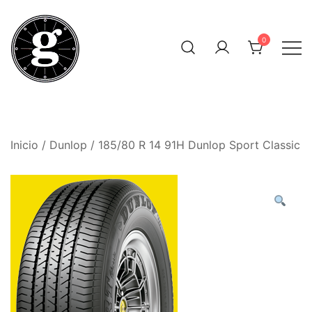
Saltar
al
0
contenido
Neumáticos Clásicos
Pneum Galacta
Inicio
/
Dunlop
/ 185/80 R 14 91H Dunlop Sport Classic