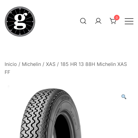
Saltar
al
0
contenido
Neumáticos Clásicos
Pneum Galacta
Inicio
/
Michelin
/
XAS
/ 185 HR 13 88H Michelin XAS
FF