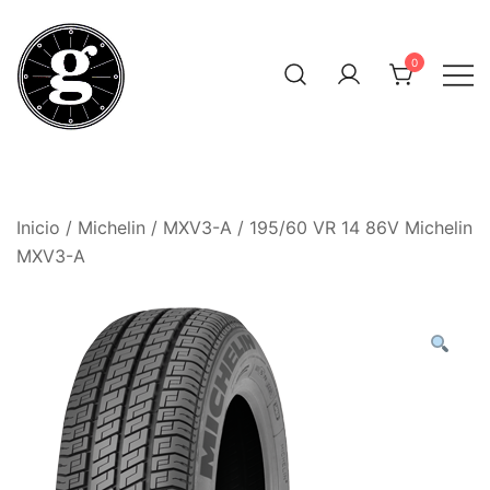
Saltar
al
0
contenido
Neumáticos Clásicos
Pneum Galacta
Inicio
/
Michelin
/
MXV3-A
/ 195/60 VR 14 86V Michelin
MXV3-A