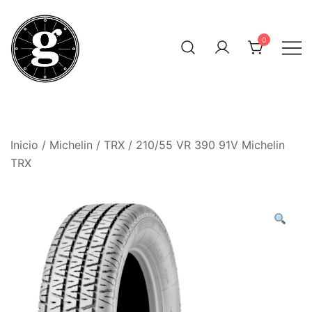
Saltar
al
0
contenido
Neumáticos Clásicos
Pneum Galacta
Inicio
/
Michelin
/
TRX
/ 210/55 VR 390 91V Michelin
TRX