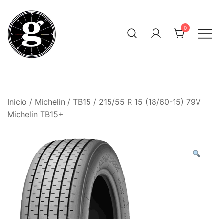
Saltar
al
0
contenido
Neumáticos Clásicos
Pneum Galacta
Inicio
/
Michelin
/
TB15
/ 215/55 R 15 (18/60-15) 79V
Michelin TB15+