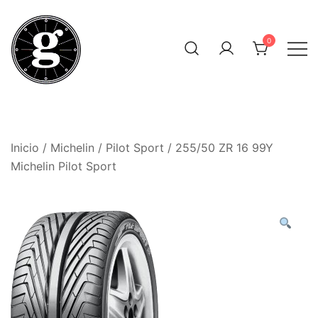
Saltar
al
0
contenido
Neumáticos Clásicos
Pneum Galacta
Inicio
/
Michelin
/
Pilot Sport
/ 255/50 ZR 16 99Y
Michelin Pilot Sport