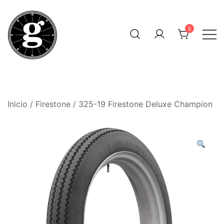
Saltar
al
0
contenido
Neumáticos Clásicos
Pneum Galacta
Inicio
/
Firestone
/ 325-19 Firestone Deluxe Champion