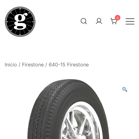
Saltar
al
0
contenido
Neumáticos Clásicos
Pneum Galacta
Inicio
/
Firestone
/ 640-15 Firestone