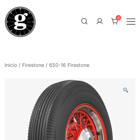
Saltar
al
0
contenido
Neumáticos Clásicos
Pneum Galacta
Inicio
/
Firestone
/ 650-16 Firestone