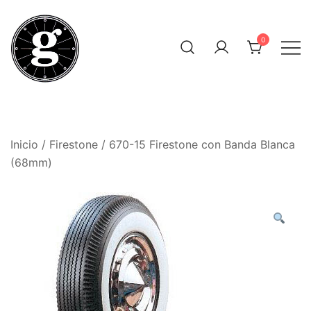
Saltar
al
0
contenido
Neumáticos Clásicos
Pneum Galacta
Inicio
/
Firestone
/ 670-15 Firestone con Banda Blanca
(68mm)