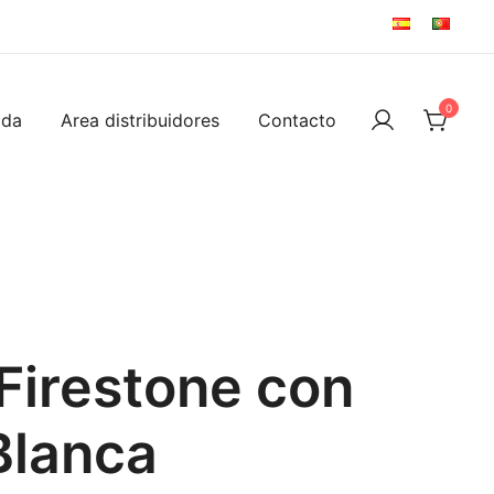
0
ida
Area distribuidores
Contacto
Firestone con
Blanca