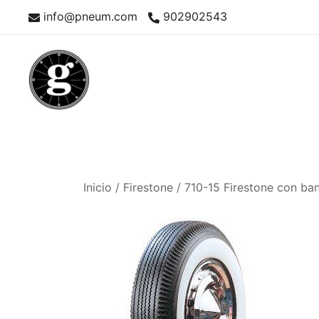
Saltar
info@pneum.com
902902543
al
contenido
Neumáticos Clásicos
Pneum Galacta
Inicio
/
Firestone
/ 710-15 Firestone con b