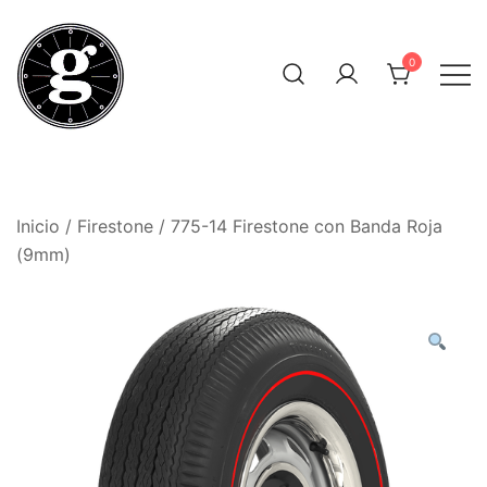
Saltar
al
0
contenido
Neumáticos Clásicos
Pneum Galacta
Inicio
/
Firestone
/ 775-14 Firestone con Banda Roja
(9mm)