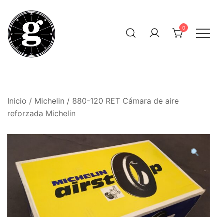
Saltar
al
0
contenido
Neumáticos Clásicos
Pneum Galacta
Inicio
/
Michelin
/ 880-120 RET Cámara de aire
reforzada Michelin