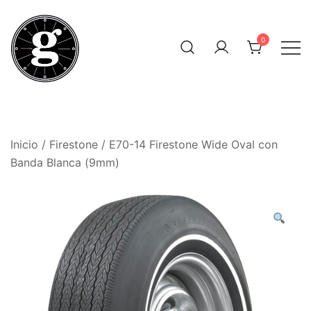
Saltar
al
0
contenido
Neumáticos Clásicos
Pneum Galacta
Inicio
/
Firestone
/ E70-14 Firestone Wide Oval con
Banda Blanca (9mm)