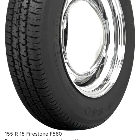
155 R 15 Firestone F560