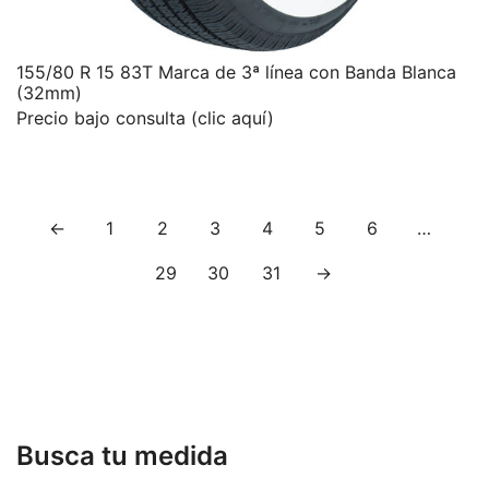
155/80 R 15 83T Marca de 3ª línea con Banda Blanca
(32mm)
Precio bajo consulta (clic aquí)
←
1
2
3
4
5
6
…
29
30
31
→
Busca tu medida