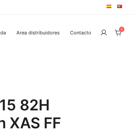
0
ida
Area distribuidores
Contacto
 15 82H
n XAS FF