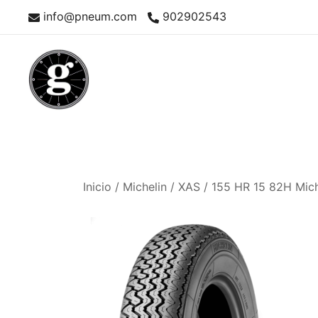
Saltar
info@pneum.com
902902543
al
contenido
Neumáticos Clásicos
Pneum Galacta
Inicio
/
Michelin
/
XAS
/ 155 HR 15 82H Mich