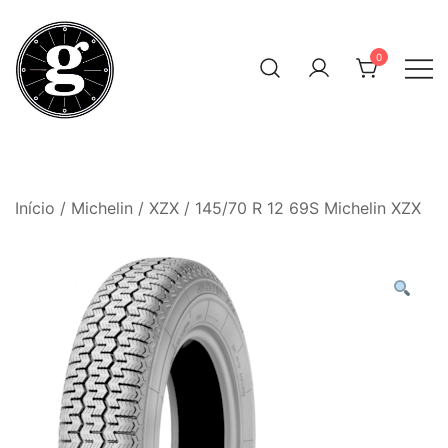
Skip
to
0
content
Neumáticos Clásicos
Pneum Galacta
Início
/
Michelin
/
XZX
/ 145/70 R 12 69S Michelin XZX