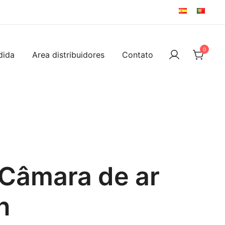
0
dida
Area distribuidores
Contato
 Câmara de ar
n