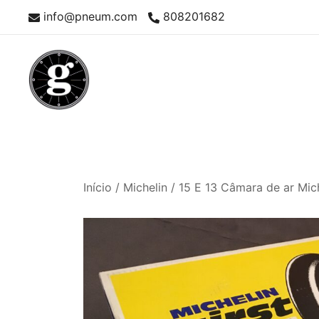
Skip
info@pneum.com
808201682
to
content
Neumáticos Clásicos
Pneum Galacta
Início
/
Michelin
/ 15 E 13 Câmara de ar Mic