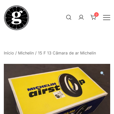
Skip
to
0
content
Neumáticos Clásicos
Pneum Galacta
Início
/
Michelin
/ 15 F 13 Câmara de ar Michelin