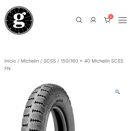
Skip
to
0
content
Neumáticos Clásicos
Pneum Galacta
Início
/
Michelin
/
SCSS
/ 150/160 x 40 Michelin SCSS
FN