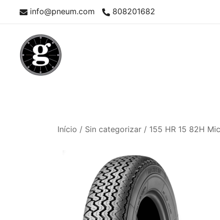
Skip
info@pneum.com
808201682
to
content
Neumáticos Clásicos
Pneum Galacta
Início
/
Sin categorizar
/ 155 HR 15 82H Mic