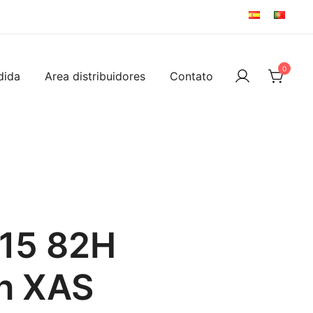
0
dida
Area distribuidores
Contato
 15 82H
in XAS