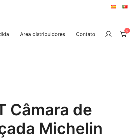
0
dida
Area distribuidores
Contato
ET Câmara de
rçada Michelin