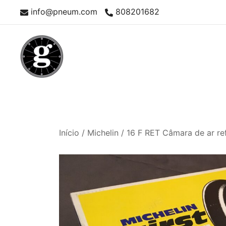
Skip
info@pneum.com
808201682
to
content
Neumáticos Clásicos
Pneum Galacta
Início
/
Michelin
/ 16 F RET Câmara de ar re