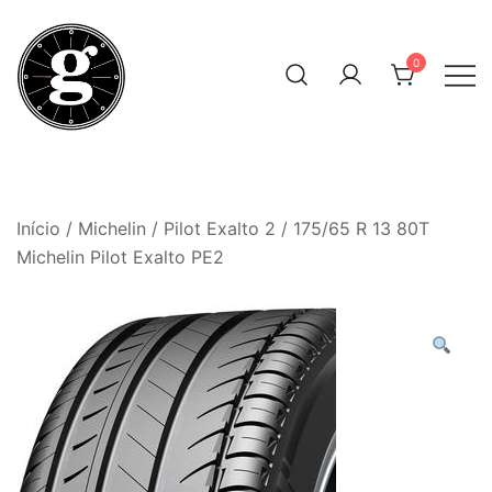
Skip
to
0
content
Neumáticos Clásicos
Pneum Galacta
Início
/
Michelin
/
Pilot Exalto 2
/ 175/65 R 13 80T
Michelin Pilot Exalto PE2