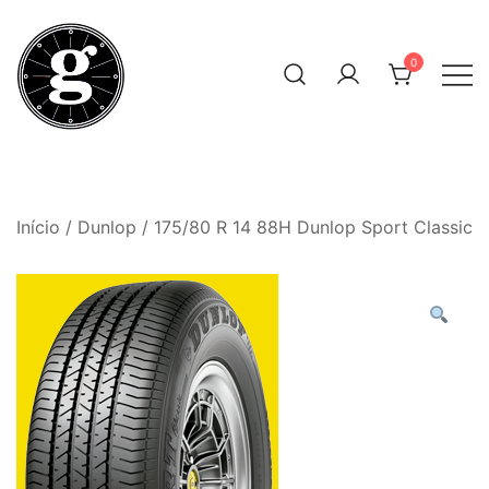
Skip
to
0
content
Neumáticos Clásicos
Pneum Galacta
Início
/
Dunlop
/ 175/80 R 14 88H Dunlop Sport Classic