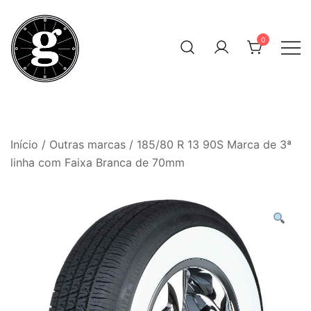
Skip
to
0
content
Neumáticos Clásicos
Pneum Galacta
Início
/
Outras marcas
/ 185/80 R 13 90S Marca de 3ª
linha com Faixa Branca de 70mm