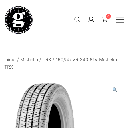
Skip
to
0
content
Neumáticos Clásicos
Pneum Galacta
Início
/
Michelin
/
TRX
/ 190/55 VR 340 81V Michelin
TRX