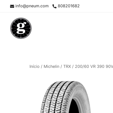
Skip
info@pneum.com
808201682
to
content
Neumáticos Clásicos
Pneum Galacta
Início
/
Michelin
/
TRX
/ 200/60 VR 390 90V