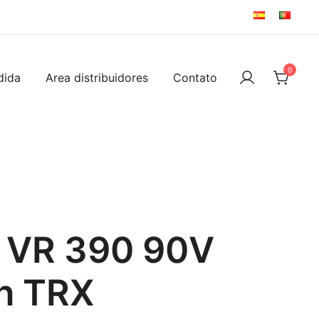
0
dida
Area distribuidores
Contato
 VR 390 90V
in TRX