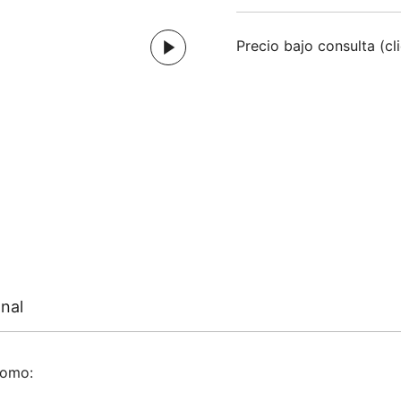
Precio bajo consulta (cl
nal
como: