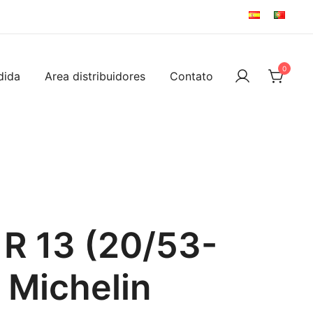
0
dida
Area distribuidores
Contato
R 13 (20/53-
 Michelin