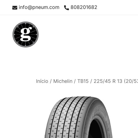
Skip
info@pneum.com
808201682
to
content
Neumáticos Clásicos
Pneum Galacta
Início
/
Michelin
/
TB15
/ 225/45 R 13 (20/5