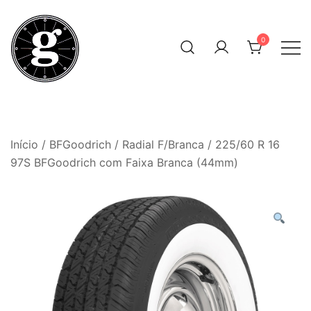
Skip
to
0
content
Neumáticos Clásicos
Pneum Galacta
Início
/
BFGoodrich
/
Radial F/Branca
/ 225/60 R 16
97S BFGoodrich com Faixa Branca (44mm)