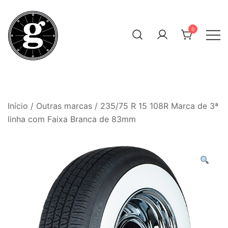
Skip
to
0
content
Neumáticos Clásicos
Pneum Galacta
Início
/
Outras marcas
/ 235/75 R 15 108R Marca de 3ª
linha com Faixa Branca de 83mm