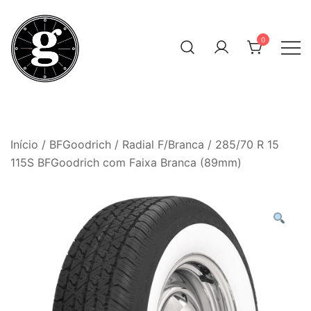
Skip
to
0
content
Neumáticos Clásicos
Pneum Galacta
Início
/
BFGoodrich
/
Radial F/Branca
/ 285/70 R 15
115S BFGoodrich com Faixa Branca (89mm)