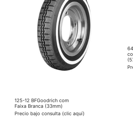
64
co
(
Pr
125-12 BFGoodrich com
Faixa Branca (33mm)
Precio bajo consulta (clic aquí)