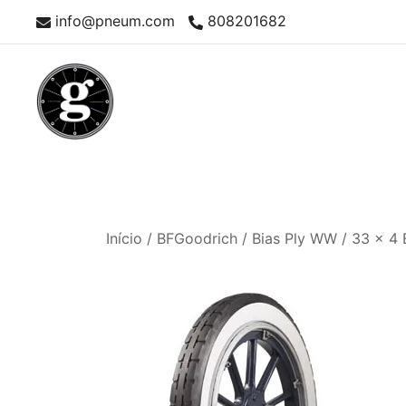
Skip
info@pneum.com
808201682
to
content
Neumáticos Clásicos
Pneum Galacta
Início
/
BFGoodrich
/
Bias Ply WW
/ 33 x 4 