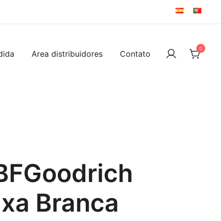
0
dida
Area distribuidores
Contato
 BFGoodrich
ixa Branca