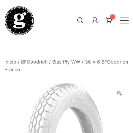
Skip
to
0
content
Neumáticos Clásicos
Pneum Galacta
Início
/
BFGoodrich
/
Bias Ply WW
/ 36 x 6 BFGoodrich
Branco