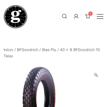
Skip
to
0
content
Neumáticos Clásicos
Pneum Galacta
Início
/
BFGoodrich
/
Bias Ply
/ 40 x 8 BFGoodrich 10
Telas