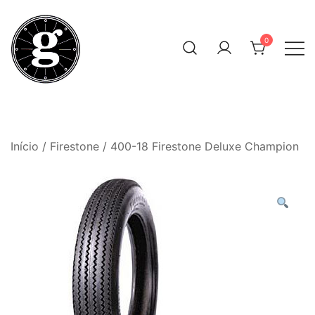
Skip
to
0
content
Neumáticos Clásicos
Pneum Galacta
Início
/
Firestone
/ 400-18 Firestone Deluxe Champion