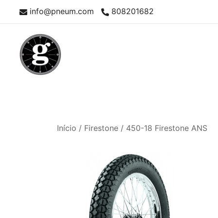
Skip
info@pneum.com
808201682
to
content
Neumáticos Clásicos
Pneum Galacta
Início
/
Firestone
/ 450-18 Firestone ANS