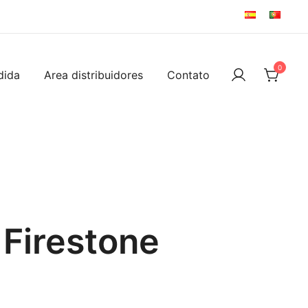
0
dida
Area distribuidores
Contato
Firestone