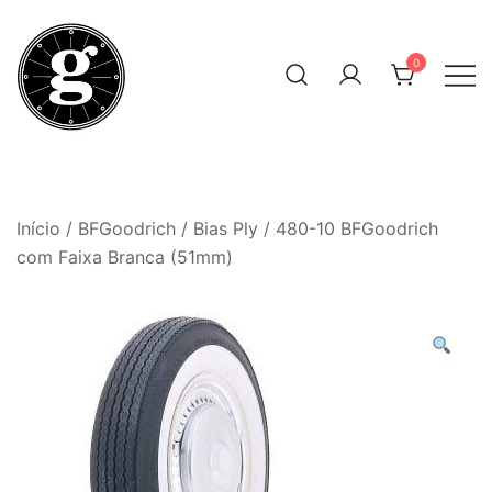
Skip
to
0
content
Neumáticos Clásicos
Pneum Galacta
Início
/
BFGoodrich
/
Bias Ply
/ 480-10 BFGoodrich
com Faixa Branca (51mm)