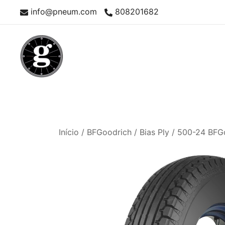
Skip
info@pneum.com
808201682
to
content
Neumáticos Clásicos
Pneum Galacta
Início
/
BFGoodrich
/
Bias Ply
/ 500-24 BFG