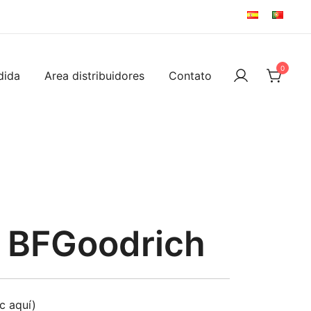
0
dida
Area distribuidores
Contato
 BFGoodrich
ic aquí)