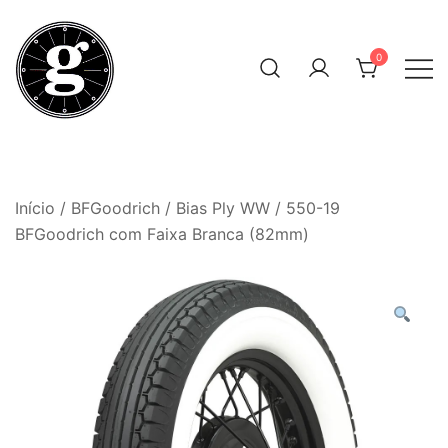
Skip
to
0
content
Neumáticos Clásicos
Pneum Galacta
Início
/
BFGoodrich
/
Bias Ply WW
/ 550-19
BFGoodrich com Faixa Branca (82mm)