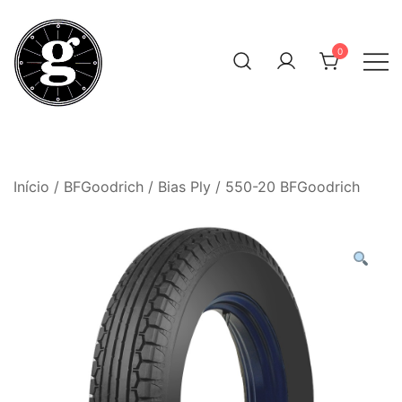
Skip
to
0
content
Neumáticos Clásicos
Pneum Galacta
Início
/
BFGoodrich
/
Bias Ply
/ 550-20 BFGoodrich