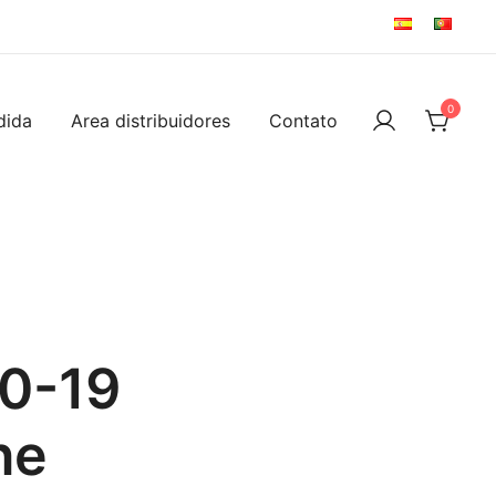
0
dida
Area distribuidores
Contato
0-19
ne