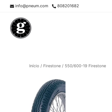
Skip
info@pneum.com
808201682
to
content
Neumáticos Clásicos
Pneum Galacta
Início
/
Firestone
/ 550/600-19 Firestone