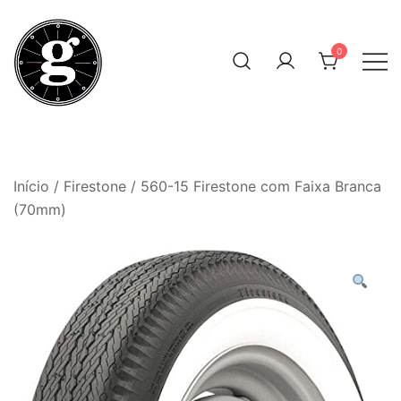
Skip
to
0
content
Neumáticos Clásicos
Pneum Galacta
Início
/
Firestone
/ 560-15 Firestone com Faixa Branca
(70mm)